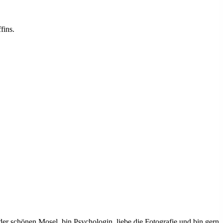
fins.
r schönen Mosel, bin Psychologin, liebe die Fotografie und bin gern