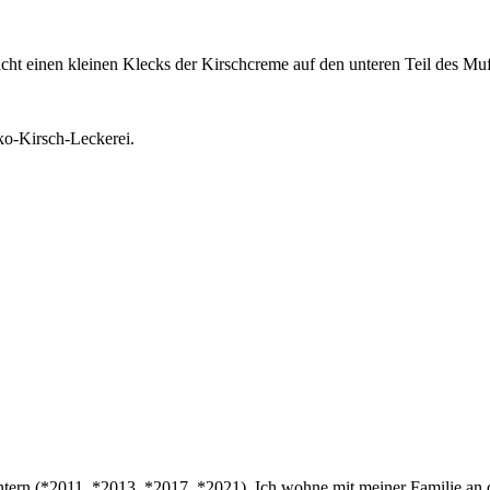
cht einen kleinen Klecks der Kirschcreme auf den unteren Teil des Muf
ko-Kirsch-Leckerei.
tern (*2011, *2013, *2017, *2021). Ich wohne mit meiner Familie an de