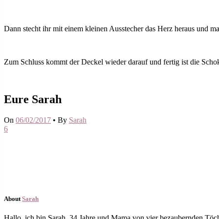
Dann stecht ihr mit einem kleinen Ausstecher das Herz heraus und ma
Zum Schluss kommt der Deckel wieder darauf und fertig ist die Scho
Eure Sarah
On
06/02/2017
•
By
Sarah
6
About
Sarah
Hallo, ich bin Sarah, 34 Jahre und Mama von vier bezaubernden Töch