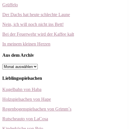
Grüffelo
Der Dachs hat heute schlechte Laune
Nein, ich will noch nicht ins Bett!
Bei der Feuerwehr wird der Kaffee kalt
In meinem kleinen Herzen
Aus dem Archiv
Aus
dem
Archiv
Lieblingsspielsachen
Kugelbahn von Haba
Holzspielsachen von Hape
Regenbogenspielsachen von Grimm´s
Rutscheauto von LaCosa
Kinderküche von Brio