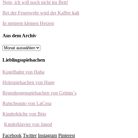
Nein, ich will noch nicht ins Bett!
Bei der Feuerwehr wird der Kaffee kalt
In meinem kleinen Herzen
Aus dem Archiv
Aus
dem
Archiv
Lieblingsspielsachen
Kugelbahn von Haba
Holzspielsachen von Hape
Regenbogenspielsachen von Grimm´s
Rutscheauto von LaCosa
Kinderküche von Brio
Kinderklavier von Janod
Facebook
Twitter
Instagram
Pinterest