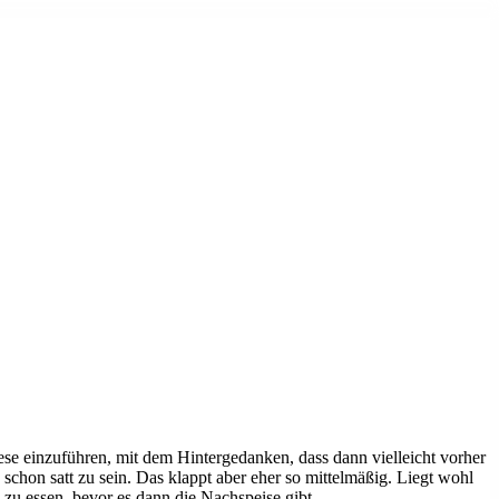
iese einzuführen, mit dem Hintergedanken, dass dann vielleicht vorher
chon satt zu sein. Das klappt aber eher so mittelmäßig. Liegt wohl
zu essen, bevor es dann die Nachspeise gibt.