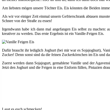
Am liebsten mögen unsere Töchter Eis. Eis könnten die Beiden immer 
Als wir vor einiger Zeit einmal unsern Gefrierschrank abtauen musste
Schnee von der Straße zu essen!
Irgendwann habe ich dann mal angefangen Eis selbst zu machen: au
kreativer zu werden. Das erste Ergebnis ist ein Vanille-Feigen Eis.
Dafür braucht ihr lediglich Joghurt (bei mir war es Sojajoghurt), Va
Zucker! Denn sonst sind da die feinen Zuckerkörnchen im Eis und das
Zuerst werden dann Sojajogurt, gemahlene Vanille und der Agavensir
Jetzt den Joghurt und die Feigen in eine Eisform füllen, Pistazien dr
Lasst es euch schmecken!