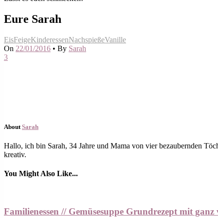
Eure Sarah
Eis
Feige
Kinderessen
Nachspieße
Vanille
On
22/01/2016
•
By
Sarah
3
About
Sarah
Hallo, ich bin Sarah, 34 Jahre und Mama von vier bezaubernden Töch
kreativ.
You Might Also Like...
Familienessen // Gemüsesuppe Grundrezept mit ganz 