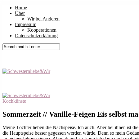
Home
Über
Wir bei Anderen
Impressum
Kooperationen
Datenschutzerklärung
Kochkünste
Sommerzeit // Vanille-Feigen Eis selbst m
Meine Töchter lieben die Nachspeise. Ich auch. Aber bei ihnen ist di
die Hauptspeise besser gegessen werden würde. Denn so mein Gedanke:
an meiner Inkonsequenz. Aber ab und an, kann ich dann doch mal wie