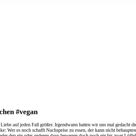
achen #vegan
e Liebe auf jeden Fall größer. Irgendwann hatten wir uns mal gedacht d
 Wer es noch schafft Nachspeise zu essen, der kann nicht behaupten s
der den ein oder anderen dazu bewegen doch noch ein bis zwei Löffel 