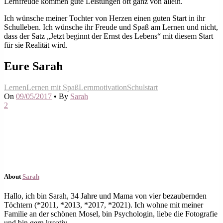
Lernfreude kommen gute Leistungen oft ganz von allein.
Ich wünsche meiner Tochter von Herzen einen guten Start in ihr
Schulleben. Ich wünsche ihr Freude und Spaß am Lernen und nicht,
dass der Satz „Jetzt beginnt der Ernst des Lebens“ mit diesem Start
für sie Realität wird.
Eure Sarah
Lernen
Lernen mit Spaß
Lernmotivation
Schulstart
On
09/05/2017
•
By
Sarah
2
About
Sarah
Hallo, ich bin Sarah, 34 Jahre und Mama von vier bezaubernden
Töchtern (*2011, *2013, *2017, *2021). Ich wohne mit meiner
Familie an der schönen Mosel, bin Psychologin, liebe die Fotografie
und bin gern kreativ.