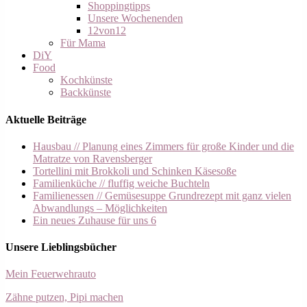
Shoppingtipps
Unsere Wochenenden
12von12
Für Mama
DiY
Food
Kochkünste
Backkünste
Aktuelle Beiträge
Hausbau // Planung eines Zimmers für große Kinder und die
Matratze von Ravensberger
Tortellini mit Brokkoli und Schinken Käsesoße
Familienküche // fluffig weiche Buchteln
Familienessen // Gemüsesuppe Grundrezept mit ganz vielen
Abwandlungs – Möglichkeiten
Ein neues Zuhause für uns 6
Unsere Lieblingsbücher
Mein Feuerwehrauto
Zähne putzen, Pipi machen