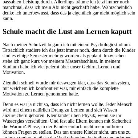
passablen Leistung durch. Allerdings träume ich jetzt immer noch
manchmal, dass ich mein Abi nicht geschafft habe. Wahrscheinlich
denke ich unterbewusst, dass das ja eigentlich gar nicht möglich sein
kann.
Schule macht die Lust am Lernen kaputt
Nach meiner Schulzeit begann ich mit einem Psychologiestudium.
Tatsächlich studiere ich das jetzt immer noch, denn durch die Kinder
sind es einige Semester mehr geworden als geplant. Inzwischen
stehe ich ganz kurz vor meinem Masterabschluss. In meinem
Studium habe ich viel gelernt über unser Gehirn, Lernen und
Motivation.
Ziemlich schnell wurde mir deswegen klar, dass das Schulsystem,
mit welchem ich konfrontiert war, mir einfach die komplette
Motivation zu Lernen genommen hatte.
Denn es war ja nicht so, dass ich nicht lernen wollte. Jeder Mensch
wird mit einem natürlich Drang zu Lernen und sich Wissen
anzureichern geboren. Kleinkinder üben Physik, wenn sie ihr
Wasserglas verschütten. Und fast alle Eltern kennen mit Sicherheit
die Warum?-Phase, in der Kinder einfach nicht mehr aufhören
können Fragen zu stellen. Das tun unsere Kinder nicht, um uns zu
ärgern, sondern weil sie die Welt erkunden, begreifen und erlernen