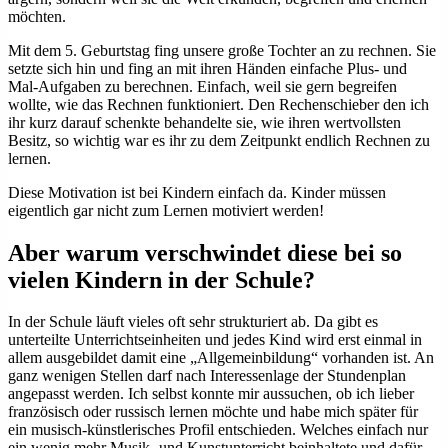
möchten.
Mit dem 5. Geburtstag fing unsere große Tochter an zu rechnen. Sie
setzte sich hin und fing an mit ihren Händen einfache Plus- und
Mal-Aufgaben zu berechnen. Einfach, weil sie gern begreifen
wollte, wie das Rechnen funktioniert. Den Rechenschieber den ich
ihr kurz darauf schenkte behandelte sie, wie ihren wertvollsten
Besitz, so wichtig war es ihr zu dem Zeitpunkt endlich Rechnen zu
lernen.
Diese Motivation ist bei Kindern einfach da. Kinder müssen
eigentlich gar nicht zum Lernen motiviert werden!
Aber warum verschwindet diese bei so
vielen Kindern in der Schule?
In der Schule läuft vieles oft sehr strukturiert ab. Da gibt es
unterteilte Unterrichtseinheiten und jedes Kind wird erst einmal in
allem ausgebildet damit eine „Allgemeinbildung“ vorhanden ist. An
ganz wenigen Stellen darf nach Interessenlage der Stundenplan
angepasst werden. Ich selbst konnte mir aussuchen, ob ich lieber
französisch oder russisch lernen möchte und habe mich später für
ein musisch-künstlerisches Profil entschieden. Welches einfach nur
ein wenig mehr Musik- und Kunstunterricht beinhaltete und dafür