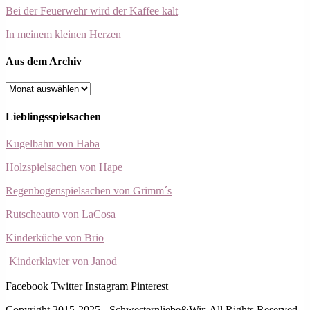
Bei der Feuerwehr wird der Kaffee kalt
In meinem kleinen Herzen
Aus dem Archiv
Aus
dem
Archiv
Lieblingsspielsachen
Kugelbahn von Haba
Holzspielsachen von Hape
Regenbogenspielsachen von Grimm´s
Rutscheauto von LaCosa
Kinderküche von Brio
Kinderklavier von Janod
Facebook
Twitter
Instagram
Pinterest
Copyright 2015-2025 - Schwesternliebe&Wir. All Rights Reserved.