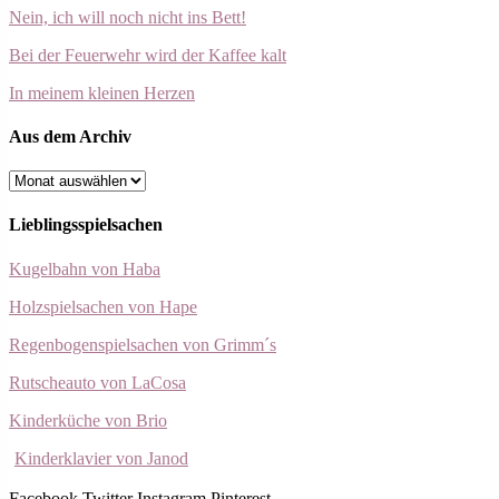
Nein, ich will noch nicht ins Bett!
Bei der Feuerwehr wird der Kaffee kalt
In meinem kleinen Herzen
Aus dem Archiv
Aus
dem
Archiv
Lieblingsspielsachen
Kugelbahn von Haba
Holzspielsachen von Hape
Regenbogenspielsachen von Grimm´s
Rutscheauto von LaCosa
Kinderküche von Brio
Kinderklavier von Janod
Facebook
Twitter
Instagram
Pinterest