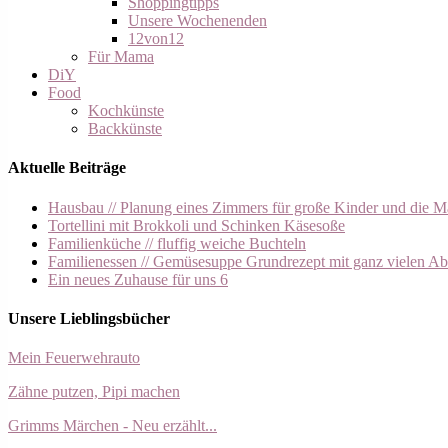
Shoppingtipps
Unsere Wochenenden
12von12
Für Mama
DiY
Food
Kochkünste
Backkünste
Aktuelle Beiträge
Hausbau // Planung eines Zimmers für große Kinder und die M
Tortellini mit Brokkoli und Schinken Käsesoße
Familienküche // fluffig weiche Buchteln
Familienessen // Gemüsesuppe Grundrezept mit ganz vielen A
Ein neues Zuhause für uns 6
Unsere Lieblingsbücher
Mein Feuerwehrauto
Zähne putzen, Pipi machen
Grimms Märchen - Neu erzählt...