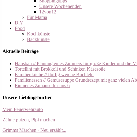
Shoppingtipps
Unsere Wochenenden
12von12
Für Mama
DiY
Food
Kochkünste
Backkünste
Aktuelle Beiträge
Hausbau // Planung eines Zimmers für große Kinder und die M
Tortellini mit Brokkoli und Schinken Käsesoße
Familienküche // fluffig weiche Buchteln
Familienessen // Gemüsesuppe Grundrezept mit ganz vielen A
Ein neues Zuhause für uns 6
Unsere Lieblingsbücher
Mein Feuerwehrauto
Zähne putzen, Pipi machen
Grimms Märchen - Neu erzählt...